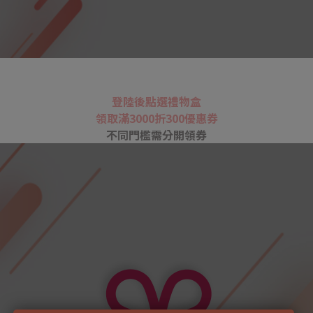
登陸後點選禮物盒
領取滿3000折300優惠券
不同門檻需分開領券