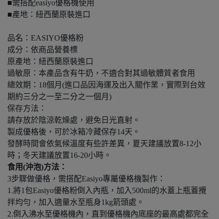
■需搭配easiyo優格機使用
■產地：紐西蘭原裝進口
品名：EASIYO優格粉
成分：依商品營養標
原產地：紐西蘭原裝進口
過敏原：本產品含有牛奶，不適合對其過敏體質者食用
總效期：18個月(進口品因海運及出入關作業，實際到台效
期約三分之一至二分之一個月)
保存方法：
請存放於陰涼乾燥處，避免日光直射。
製成優格後，可於冰箱冷藏保存14天。
發酵時間會依氣候溫度有些許差異，夏天建議放置8-12小
時；冬天建議放置16-20小時。
食用(沖泡)方法：
3步驟做優格，需搭配Easiyo專屬優格機製作：
1.將1包Easiyo優格粉倒入內瓶，加入500ml的水蓋上瓶蓋攪
拌均勻，加入適量水至瓶身1kg箭頭處。
2.倒入沸水至優格機內，直到優格機內底座的最高處都完全