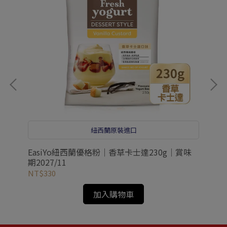
紐西蘭原裝進口
27
EasiYo紐西蘭優格粉｜香草卡士達230g｜賞味
E
期2027/11
期2
NT$330
NT
加入購物車