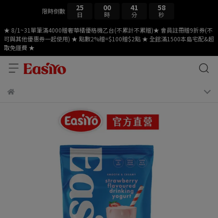
25
00
41
57
限時倒數
日
時
分
秒
★ 8/1~31單筆滿4000贈奢華橘優格機乙台(不累計不累贈)★ 會員註冊贈9折券(不
可與其他優惠券一起使用) ★ 點數2%贈=$100贈$2點 ★ 全館滿1500本島宅配&超
取免運費 ★