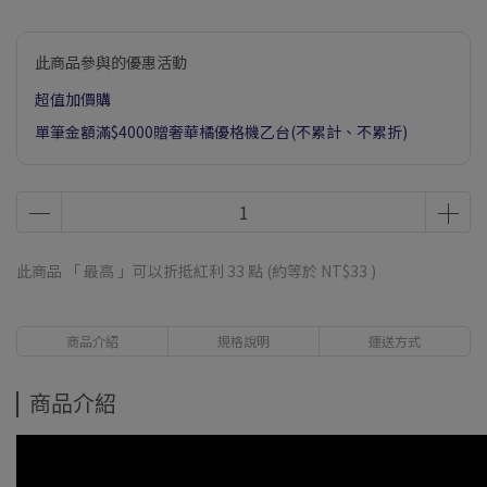
此商品參與的優惠活動
超值加價購
單筆金額滿$4000贈奢華橘優格機乙台(不累計、不累折)
此商品 「 最高 」可以折抵紅利
33
點 (約等於
NT$33
)
商品介紹
規格說明
運送方式
商品介紹