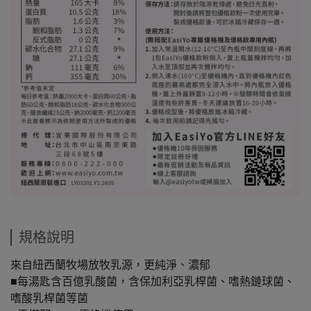
規格說明
來自紐西蘭牧場放牧乳源，更純淨、濃郁
■每湯匙含百億乳酸菌，含保加利亞乳桿菌、嗜熱鏈球菌、
嗜酸乳桿菌等菌