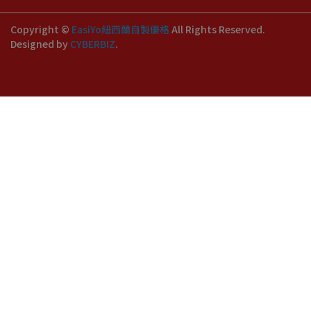
Copyright ©
EasiYo紐西蘭自製優格
All Rights Reserved.
Designed by
CYBERBIZ
.