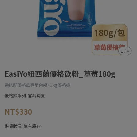
1
/
4
EasiYo紐西蘭優格飲粉_草莓180g
需搭配優格飲專用內瓶+1kg優格機
優格飲系列-官網獨賣
NT$330
供貨狀況:
尚有庫存